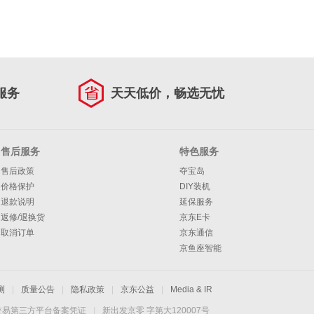
服务
天天低价，畅选无忧
售后服务
特色服务
售后政策
夺宝岛
价格保护
DIY装机
退款说明
延保服务
返修/退换货
京东E卡
取消订单
京东通信
京鱼座智能
测
|
质量公告
|
隐私政策
|
京东公益
|
Media & IR
交易第三方平台备案凭证
|
新出发京零 字第大120007号