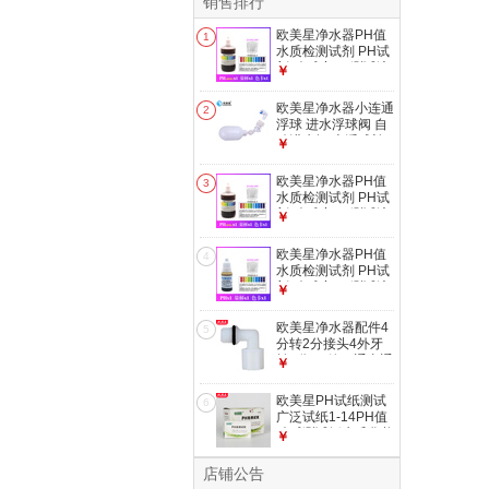
销售排行
欧美星净水器PH值
1
水质检测试剂 PH试
剂 酸碱度PH测试液
￥
水质酸碱度测试 100
毫升PH试剂
欧美星净水器小连通
2
浮球 进水浮球阀 自
动进水阀 上浮球补
￥
水阀 储水桶进水阀
球开关 接2分管
欧美星净水器PH值
3
水质检测试剂 PH试
剂 酸碱度PH测试液
￥
水质酸碱度测试 50
毫升PH试剂
欧美星净水器PH值
4
水质检测试剂 PH试
剂 酸碱度PH测试液
￥
水质酸碱度测试 10
毫升PH试剂
欧美星净水器配件4
5
分转2分接头4外牙
转3分PE管三通直通
￥
2分外牙直通滤瓶 2
分外牙转2分管弯头
欧美星PH试纸测试
6
（N4044）
广泛试纸1-14PH值
酸碱测试纸水质化妆
￥
品检测用试纸 PH试
纸（1盒20本装）
店铺公告