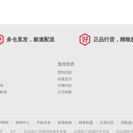
多仓直发，极速配送
正品行货，精致
支付方式
货到付款
在线支付
询
分期付款
标准
公司转账
家帮助
|
营销中心
|
手机京东
|
友情链接
|
销售联盟
|
京东社区
|
风险监
4号
|
ICP
|
药品医疗器械网络服务备案
|
自营医疗器械经营资质
|
药品网络