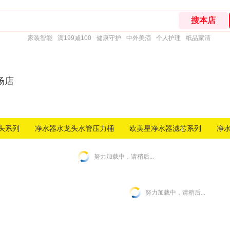
家装智能
满199减100
健康守护
中外美酒
个人护理
纸品家清
场店
头系列
净水器水龙头水管压力桶
欧美星净水器滤芯系列
净
努力加载中，请稍后...
努力加载中，请稍后...