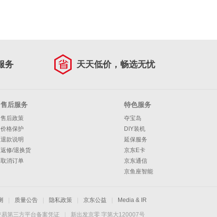
服务
天天低价，畅选无忧
售后服务
特色服务
售后政策
夺宝岛
价格保护
DIY装机
退款说明
延保服务
返修/退换货
京东E卡
取消订单
京东通信
京鱼座智能
测
|
质量公告
|
隐私政策
|
京东公益
|
Media & IR
交易第三方平台备案凭证
|
新出发京零 字第大120007号