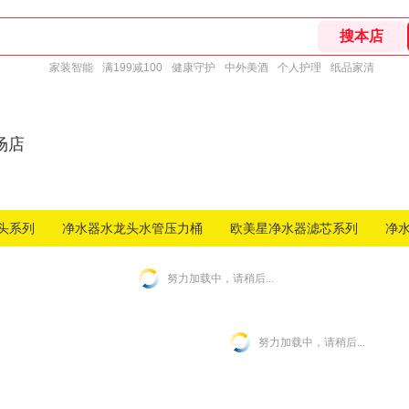
家装智能
满199减100
健康守护
中外美酒
个人护理
纸品家清
场店
头系列
净水器水龙头水管压力桶
欧美星净水器滤芯系列
净
努力加载中，请稍后...
努力加载中，请稍后...