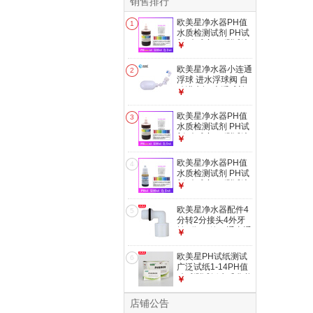
销售排行
欧美星净水器PH值
1
水质检测试剂 PH试
剂 酸碱度PH测试液
￥
水质酸碱度测试 100
毫升PH试剂
欧美星净水器小连通
2
浮球 进水浮球阀 自
动进水阀 上浮球补
￥
水阀 储水桶进水阀
球开关 接2分管
欧美星净水器PH值
3
水质检测试剂 PH试
剂 酸碱度PH测试液
￥
水质酸碱度测试 50
毫升PH试剂
欧美星净水器PH值
4
水质检测试剂 PH试
剂 酸碱度PH测试液
￥
水质酸碱度测试 10
毫升PH试剂
欧美星净水器配件4
5
分转2分接头4外牙
转3分PE管三通直通
￥
2分外牙直通滤瓶 2
分外牙转2分管弯头
欧美星PH试纸测试
6
（N4044）
广泛试纸1-14PH值
酸碱测试纸水质化妆
￥
品检测用试纸 PH试
纸（1盒20本装）
店铺公告