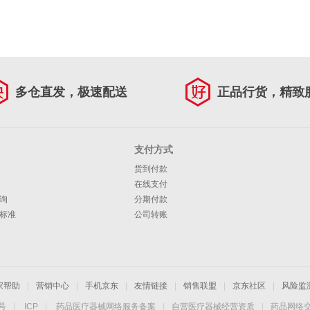
多仓直发，极速配送
正品行货，精致
支付方式
货到付款
在线支付
询
分期付款
标准
公司转账
家帮助
|
营销中心
|
手机京东
|
友情链接
|
销售联盟
|
京东社区
|
风险监
4号
|
ICP
|
药品医疗器械网络服务备案
|
自营医疗器械经营资质
|
药品网络